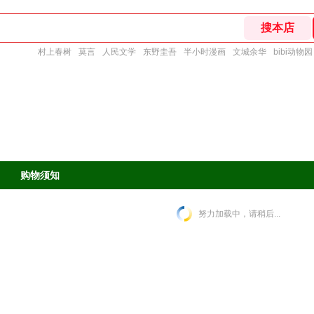
村上春树
莫言
人民文学
东野圭吾
半小时漫画
文城余华
bibi动物园
购物须知
努力加载中，请稍后...