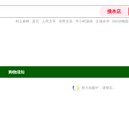
村上春树
莫言
人民文学
东野圭吾
半小时漫画
文城余华
bibi动物园
购物须知
努力加载中，请稍后...