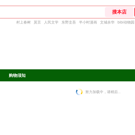
村上春树
莫言
人民文学
东野圭吾
半小时漫画
文城余华
bibi动物园
购物须知
努力加载中，请稍后...