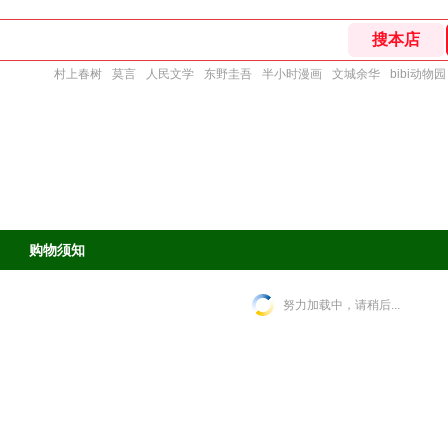
村上春树
莫言
人民文学
东野圭吾
半小时漫画
文城余华
bibi动物园
购物须知
努力加载中，请稍后...